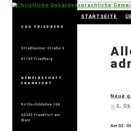
Christliche Gebärdensprachliche Geme
STARTSEITE
Ü
CGG FRIEDBERG
Al
Straßheimer Straße 9
ad
61169 Friedberg
GEMEINSCHAFT
FRANKFURT
Neue g
Rothschildallee 16A
3. O
60389 Frankfurt am
Main
Am 02. O