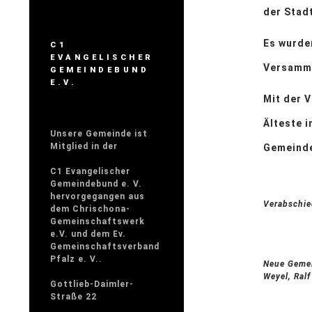
der Stad
Es wurde
C1
EVANGELISCHER
Versamml
GEMEINDEBUND
E.V.
Mit der 
Älteste 
Unsere Gemeinde ist
Mitglied in der
Gemeinde
C1 Evangelischer
Gemeindebund e. V.
hervorgegangen aus
Verabschie
dem Chrischona-
Gemeinschaftswerk
e.V. und dem Ev.
Gemeinschaftsverband
Pfalz e. V..
Neue Gemei
Weyel, Ral
Gottlieb-Daimler-
Straße 22