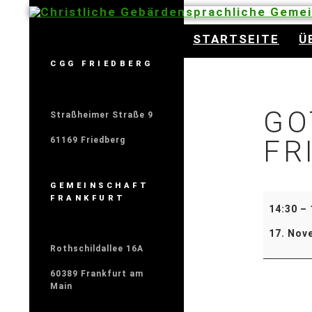
Christliche Gebärdensprachliche Geme
STARTSEITE
Ü
CGG FRIEDBERG
GO
Straßheimer Straße 9
FR
61169 Friedberg
GEMEINSCHAFT
FRANKFURT
14:30
–
17. Nov
Rothschildallee 16A
60389 Frankfurt am
Main