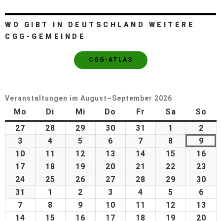
WO GIBT IN DEUTSCHLAND WEITERE
CGG-GEMEINDE
CGG-ATLAS
Veranstaltungen im August–September 2026
Mo
Di
Mi
Do
Fr
Sa
So
27
28
29
30
31
1
2
3
4
5
6
7
8
9
10
11
12
13
14
15
16
17
18
19
20
21
22
23
24
25
26
27
28
29
30
31
1
2
3
4
5
6
7
8
9
10
11
12
13
14
15
16
17
18
19
20