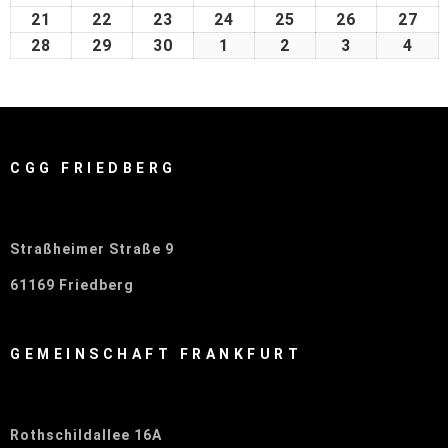
21
22
23
24
25
26
27
28
29
30
1
2
3
4
CGG FRIEDBERG
Straßheimer Straße 9
61169 Friedberg
GEMEINSCHAFT FRANKFURT
Rothschildallee 16A